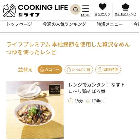
お気に入り
最近見たレシピ
MENU
トップページ
今週の人気ランキング
時短メニュー
今
ライフプレミアム 本枯鰹節を使用した贅沢
なめん
つゆを使ったレシピ
並替え
カロリー
たんぱく質
調理時間
レンジでカンタン！ なすト
ロ〜リ鶏そぼろ煮
15分
174kcal