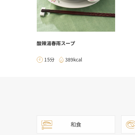
酸辣湯春雨スープ
15分
389kcal
和食