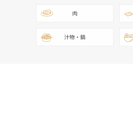
肉
汁物・鍋