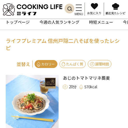
お気に入り
最近見たレシピ
MENU
トップページ
今週の人気ランキング
時短メニュー
今
ライフプレミアム 信州戸隠二八そばを使ったレシ
ピ
並替え
カロリー
たんぱく質
調理時間
あじのトマトマリネ蕎麦
20分
570kcal