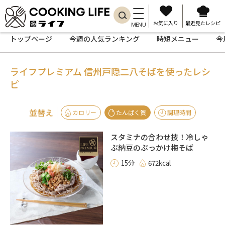
お気に入り
最近見たレシピ
MENU
トップページ
今週の人気ランキング
時短メニュー
今
ライフプレミアム 信州戸隠二八そばを使ったレシ
ピ
並替え
カロリー
たんぱく質
調理時間
スタミナの合わせ技！冷しゃ
ぶ納豆のぶっかけ梅そば
15分
672kcal