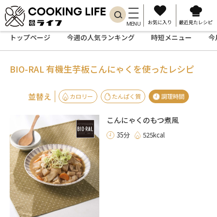
お気に入り
最近見たレシピ
MENU
トップページ
今週の人気ランキング
時短メニュー
今
BIO-RAL 有機生芋板こんにゃくを使ったレシピ
並替え
カロリー
たんぱく質
調理時間
こんにゃくのもつ煮風
35分
525kcal