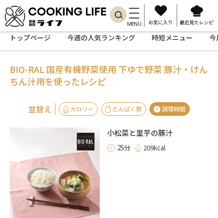
お気に入り
最近見たレシピ
MENU
トップページ
今週の人気ランキング
時短メニュー
今
BIO-RAL 国産有機野菜使用 下ゆで
野菜 豚汁・けん
ちん汁用を使ったレシピ
並替え
カロリー
たんぱく質
調理時間
小松菜と里芋の豚汁
25分
209kcal