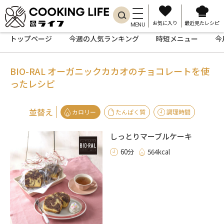
お気に入り
最近見たレシピ
MENU
トップページ
今週の人気ランキング
時短メニュー
今
BIO-RAL オーガニックカカオのチョ
コレートを使
ったレシピ
並替え
カロリー
たんぱく質
調理時間
しっとりマーブルケーキ
60分
564kcal