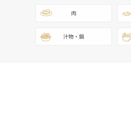
肉
汁物・鍋