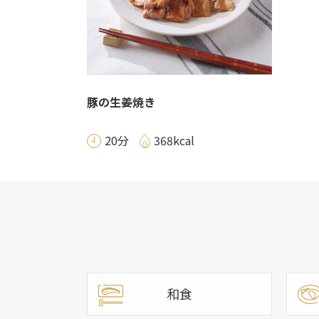
豚の生姜焼き
20分
368kcal
和食