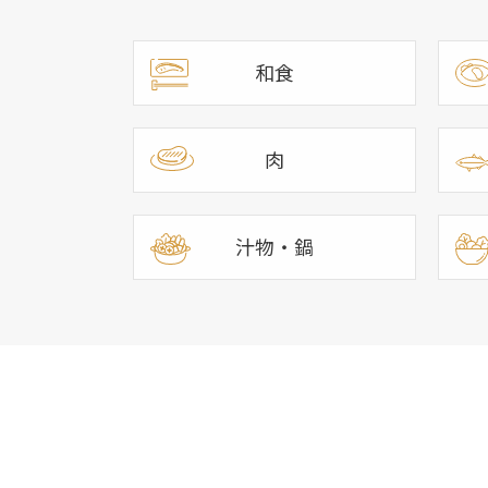
和食
肉
汁物・鍋