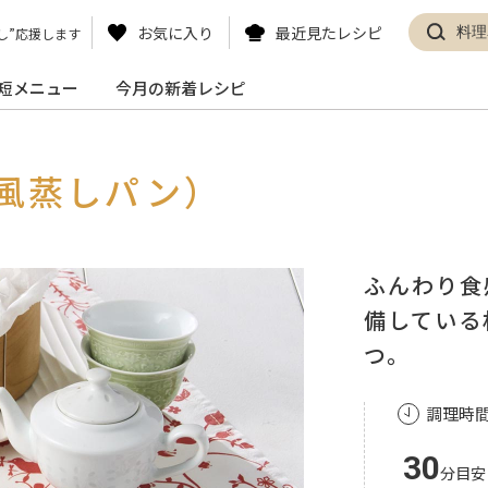
お気に入り
最近見たレシピ
し”応援します
短メニュー
今月の新着レシピ
風蒸しパン）
ふんわり食
備している
つ。
調理時
30
分目安