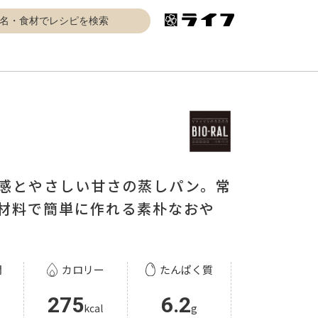
感とやさしい甘さの蒸しパン。常
材料で簡単に作れる素朴なおや
間
カロリー
たんぱく質
275
6.2
kcal
g