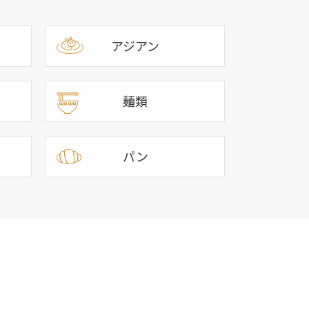
アジアン
麺類
パン