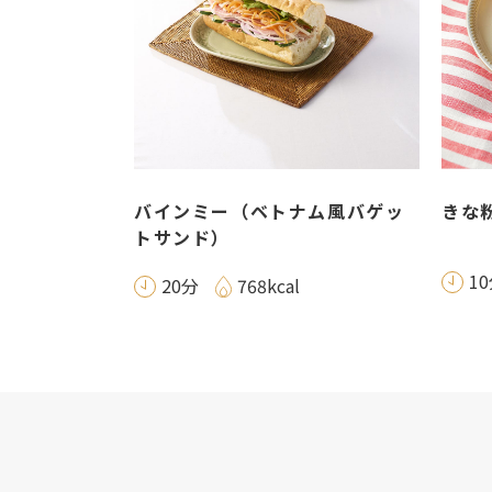
バインミー（ベトナム風バゲッ
きな
トサンド）
1
20分
768kcal