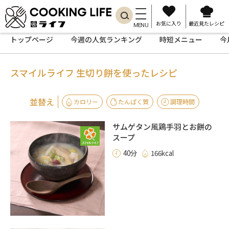
お気に入り
最近見たレシピ
MENU
トップページ
今週の人気ランキング
時短メニュー
今
スマイルライフ 生切り餅を使ったレシピ
並替え
カロリー
たんぱく質
調理時間
サムゲタン風鶏手羽とお餅の
スープ
40分
166kcal