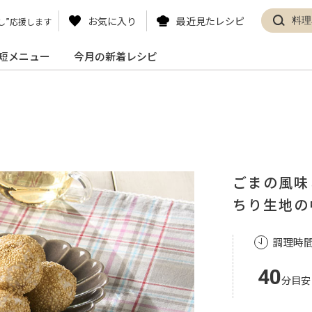
お気に入り
最近見たレシピ
し”応援します
短メニュー
今月の新着レシピ
ごまの風味
ちり生地の
調理時
40
分目安