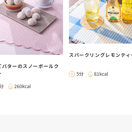
スパークリングレモンティ
ごバターのスノーボールク
ー
5分
81kcal
0分
260kcal