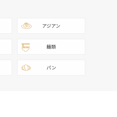
アジアン
麺類
パン