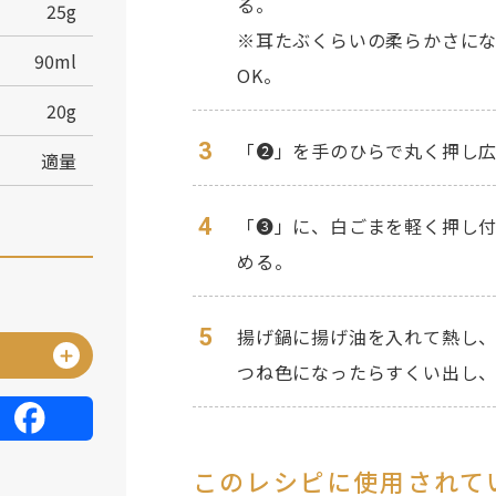
る。
25g
※耳たぶくらいの柔らかさに
90ml
OK。
20g
3
「❷」を手のひらで丸く押し広
適量
4
「❸」に、白ごまを軽く押し
める。
5
揚げ鍋に揚げ油を入れて熱し、
つね色になったらすくい出し
このレシピに使用されて