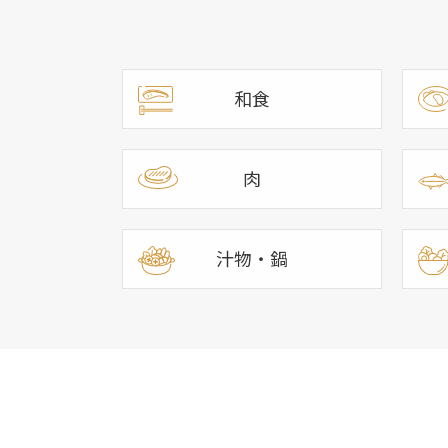
和食
肉
汁物・鍋