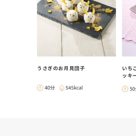
うさぎのお月見団子
いち
ッキ
40分
545kcal
5