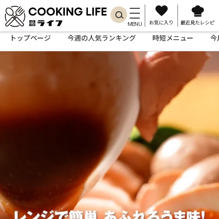
お気に入り
最近見たレシピ
MENU
トップページ
今週の人気ランキング
時短メニュー
今