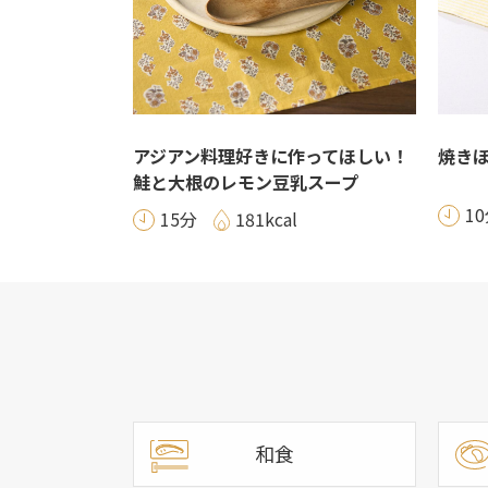
アジアン料理好きに作ってほしい！
焼き
鮭と大根のレモン豆乳スープ
1
15分
181kcal
和食