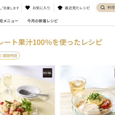
お気に入り
最近見たレシピ
し”応援します
短メニュー
今月の新着レシピ
トレート果汁
100％を使ったレシピ
調理時間