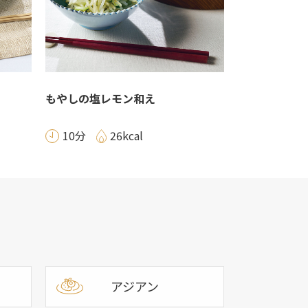
もやしの塩レモン和え
10分
26kcal
アジアン