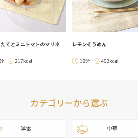
ほたてとミニトマトのマリネ
レモンそうめん
0分
217kcal
10分
492kcal
カテゴリーから選ぶ
洋食
中華