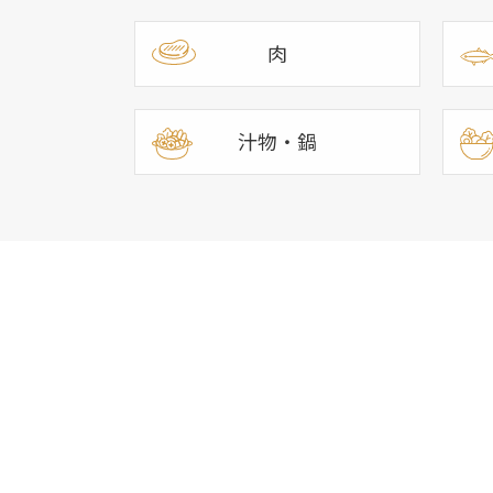
肉
汁物・鍋