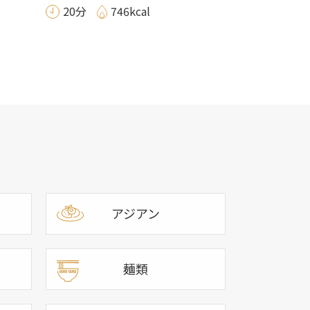
20分
746kcal
アジアン
麺類