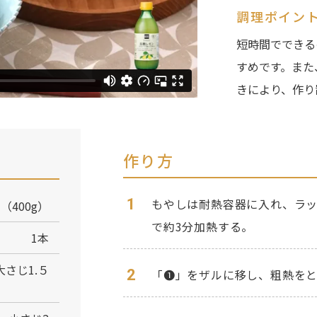
調理ポイン
短時間でできる
すめです。また
きにより、作り
作り方
1
もやしは耐熱容器に入れ、ラッ
（400g）
で約3分加熱する。
1本
大さじ1.５
2
「❶」をザルに移し、粗熱を