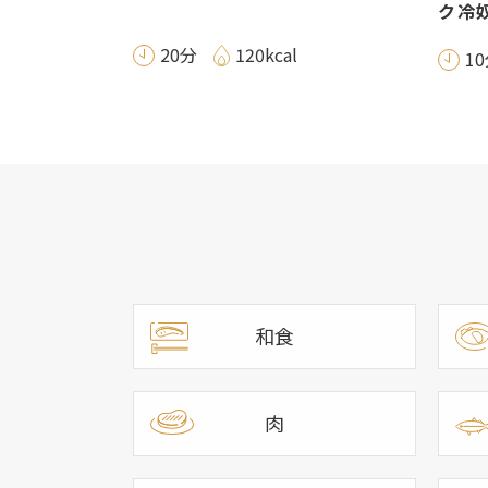
ク冷
20分
120kcal
1
和食
肉