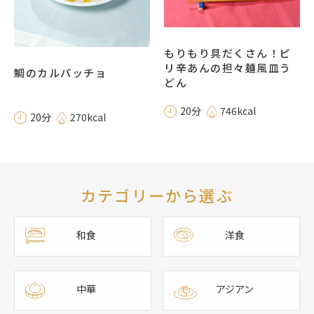
もりもり具だくさん！ピ
リ辛あんの担々麺風皿う
鯛のカルパッチョ
どん
20分
746kcal
20分
270kcal
カテゴリーから選ぶ
和食
洋食
中華
アジアン