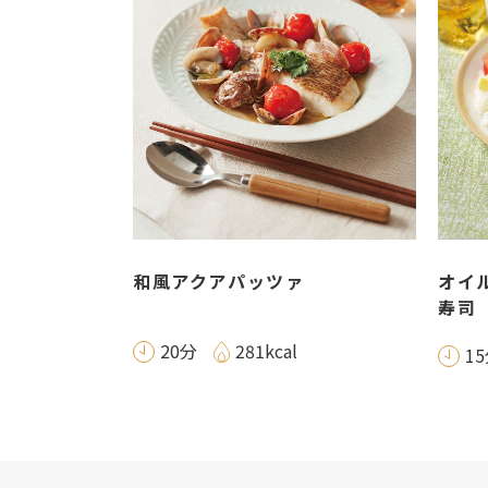
和風アクアパッツァ
オイ
寿司
20分
281kcal
1