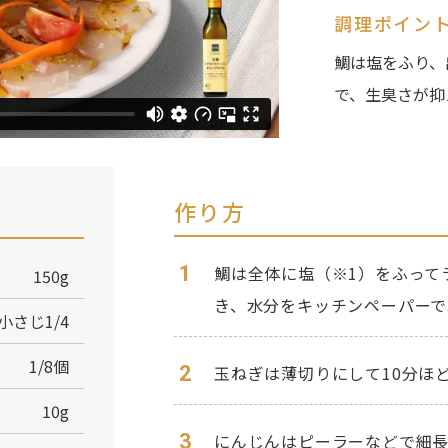
調理ポイン
鯛は塩をふり、
で、生臭さが抑
作り方
1
鯛は全体に塩（※1）をふって
150g
き、水分をキッチンペーパーで
小さじ1/4
1/8個
2
玉ねぎは薄切りにして10分ほ
10g
3
にんじんはピーラーなどで細長