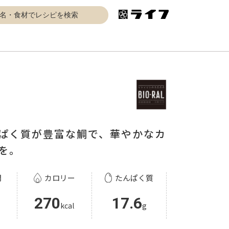
ぱく質が豊富な鯛で、華やかなカ
を。
間
カロリー
たんぱく質
270
17.6
kcal
g