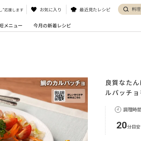
お気に入り
最近見たレシピ
し”応援します
短メニュー
今月の新着レシピ
良質なたん
ルパッチョ
調理時
20
分目安