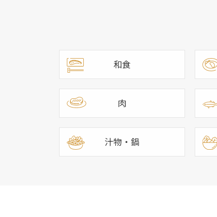
和食
肉
汁物・鍋