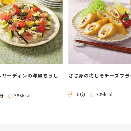
ルサーディンの洋風ちらし
ささ身の梅しそチーズフラ
30分
309kcal
5分
385kcal