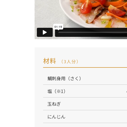
材料
（3人分）
鯛刺身用（さく）
塩（※1）
玉ねぎ
にんじん