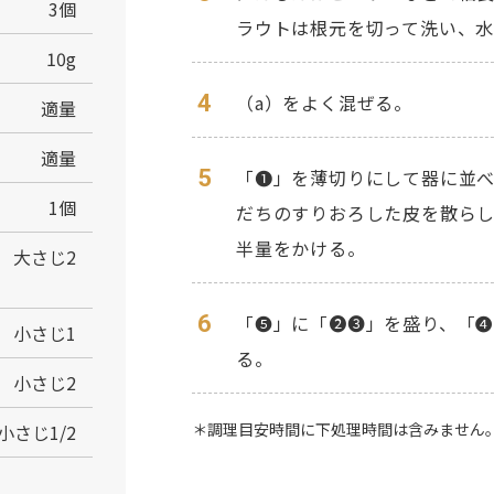
3個
ラウトは根元を切って洗い、
10g
4
（a）をよく混ぜる。
適量
適量
5
「❶」を薄切りにして器に並べ
1個
だちのすりおろした皮を散ら
半量をかける。
大さじ2
6
「❺」に「❷❸」を盛り、「
小さじ1
る。
小さじ2
＊調理目安時間に下処理時間は含みません
小さじ1/2