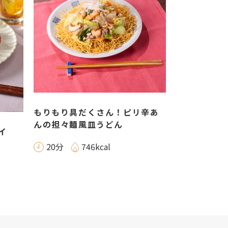
もりもり具だくさん！ピリ辛あ
んの担々麺風皿うどん
イ
20分
746kcal