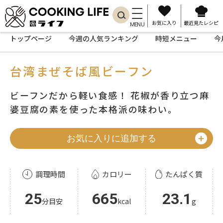
お気に入り
最近見たレシピ
MENU
トップページ
今週の人気ランキング
時短メニュー
今
台湾まぜそば風ビーフン
ビーフンだから軽い食感！ 花椒が香り立つ麻
婆豆腐の素を使った本格派の味わい。
お気に入りに追加する
調理時間
カロリー
たんぱく質
25
665
23.1
分目安
kcal
g