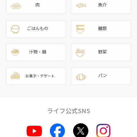
肉
魚介
ごはんもの
麺類
汁物・鍋
野菜
パン
お菓子・デザート
ライフ公式SNS