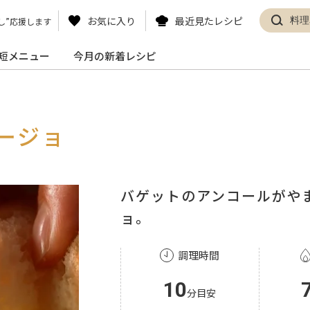
お気に入り
最近見たレシピ
し”応援します
短メニュー
今月の新着レシピ
ージョ
バゲットのアンコールがや
ョ。
調理時間
10
分目安