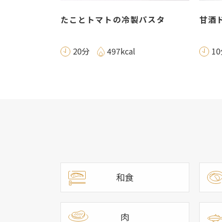
たことトマトの冷製パスタ
甘酒
20分
497kcal
1
和食
肉