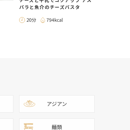
チーズと牛乳でコクアップ アス
パラと魚介のチーズパスタ
20分
794kcal
アジアン
麺類