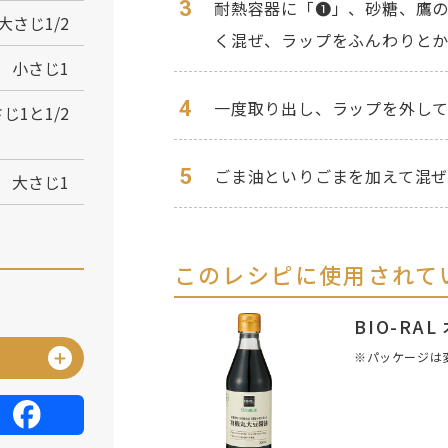
3
耐熱容器に「❶」、砂糖、鷹
大さじ1/2
く混ぜ、ラップをふんわりとか
小さじ1
4
一度取り出し、ラップを外して
じ1と1/2
5
ごま油といりごまを加えて混
大さじ1
このレシピに使用されて
BIO-R
※パッケージは