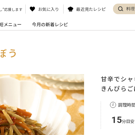
お気に入り
最近見たレシピ
し”応援します
短メニュー
今月の新着レシピ
ぼう
甘辛でシャ
きんぴらご
調理時
15
分目安