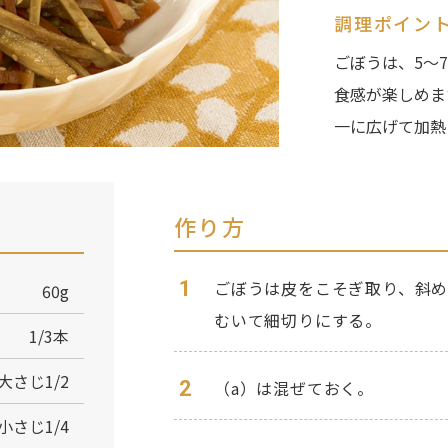
調理ポイン
ごぼうは、5〜
食感が楽しめま
一に広げて加熱
作り方
1
ごぼうは皮をこそぎ取り、斜
60g
むいて細切りにする。
1/3本
大さじ1/2
2
（a）は混ぜておく。
小さじ1/4