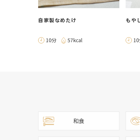
自家製なめたけ
もや
10分
57kcal
1
和食