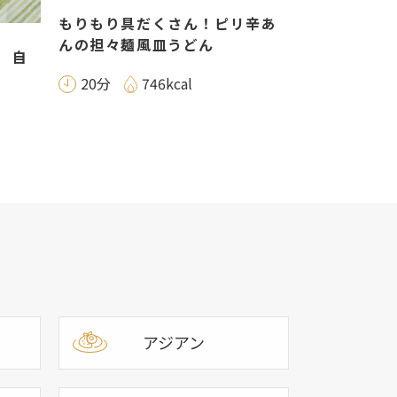
もりもり具だくさん！ピリ辛あ
んの担々麺風皿うどん
 自
20分
746kcal
アジアン