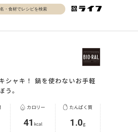
キシャキ！ 鍋を使わないお手軽
ぼう。
間
カロリー
たんぱく質
41
1.0
kcal
g