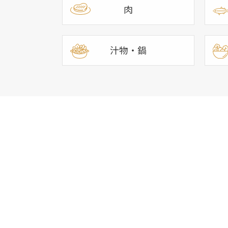
肉
汁物・鍋