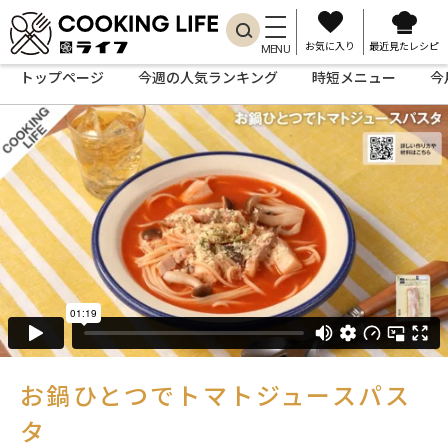
お気に入り
最近見たレシピ
MENU
トップページ
今週の人気ランキング
時短メニュー
今
お鍋ひとつでトマトジュースパス
タ