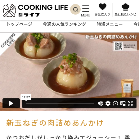
お気に入り
最近見たレシピ
MENU
トップページ
今週の人気ランキング
時短メニュー
今
新玉ねぎの肉詰めあんかけ
かつおだしがしっかり染みてジューシー！ 柔