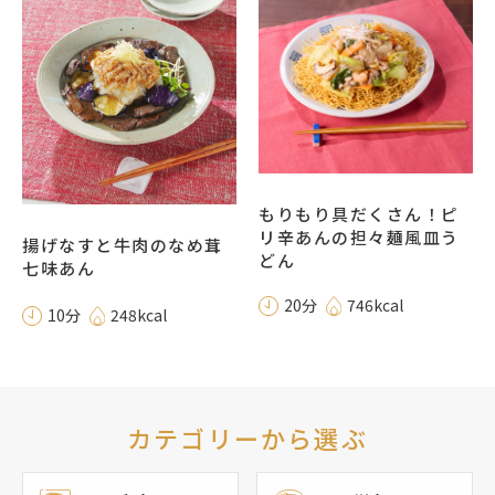
もりもり具だくさん！ピ
リ辛あんの担々麺風皿う
揚げなすと牛肉のなめ茸
どん
七味あん
20分
746kcal
10分
248kcal
カテゴリーから選ぶ