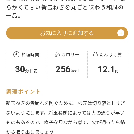
らかくて甘い新玉ねぎを丸ごと味わう和風の
一品。
お気に入りに追加する
調理時間
カロリー
たんぱく質
30
256
12.1
分目安
kcal
g
調理ポイント
新玉ねぎの煮崩れを防ぐために、根元は切り落としすぎ
ないようにします。新玉ねぎによっては火の通りが早い
ものもあるので、様子を見ながら煮て、火が通ったら鍋
から取り出しましょう。