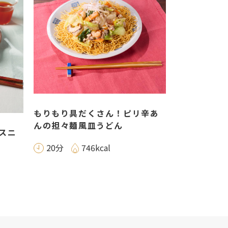
もりもり具だくさん！ピリ辛あ
んの担々麺風皿うどん
スニ
20分
746kcal