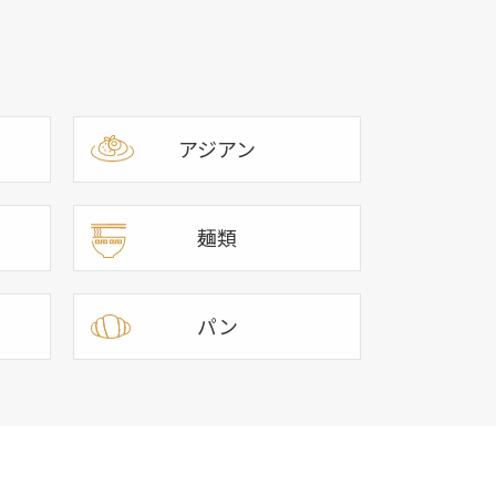
アジアン
麺類
パン