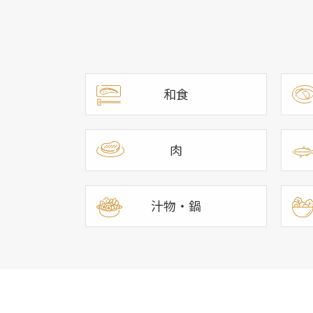
和食
肉
汁物・鍋