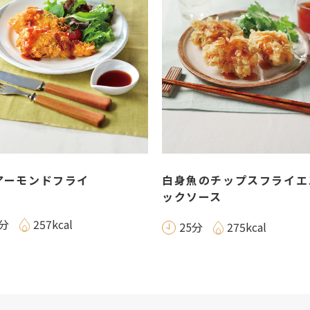
アーモンドフライ
白身魚のチップスフライエ
ックソース
5分
257kcal
25分
275kcal