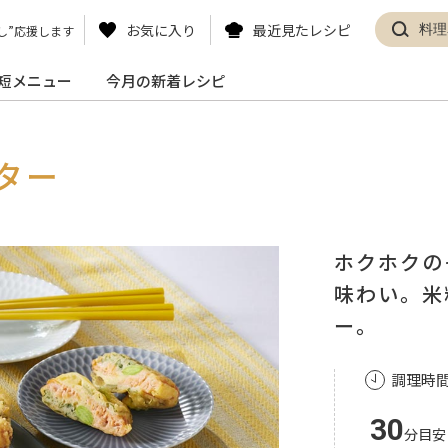
お気に入り
最近見たレシピ
し”応援します
短メニュー
今月の新着レシピ
ター
ホクホクの
味わい。米
ー。
調理時
30
分目安