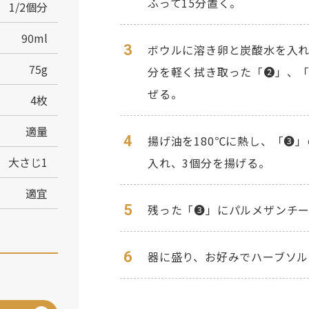
ふって15分置く。
1/2個分
90ml
3
ボウルに溶き卵と炭酸水を入
75g
分を軽く拭き取った「❷」、
ぜる。
4枚
適量
4
揚げ油を180℃に熱し、「❸」
大さじ1
入れ、3個分を揚げる。
適宜
5
残った「❸」にパルメザンチー
6
器に盛り、お好みでハーブソル