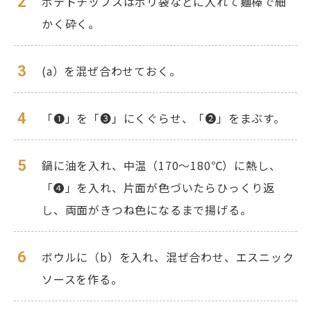
2
ポテトチップスはポリ袋などに入れて麺棒で細
かく砕く。
3
(a）を混ぜ合わせておく。
4
「❶」を「❸」にくぐらせ、「❷」をまぶす。
5
鍋に油を入れ、中温（170〜180℃）に熱し、
「❹」を入れ、片面が色づいたらひっくり返
し、両面がきつね色になるまで揚げる。
6
ボウルに（b）を入れ、混ぜ合わせ、エスニック
ソースを作る。