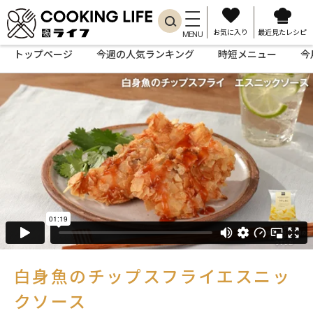
お気に入り
最近見たレシピ
MENU
トップページ
今週の人気ランキング
時短メニュー
今
白身魚のチップスフライエスニッ
クソース