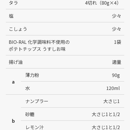
タラ
4切れ（80g×4）
塩
少々
こしょう
少々
BIO-RAL 化学調味料不使用の
1袋
ポテトチップス うすしお味
揚げ油
適量
薄力粉
90g
a
水
120ml
ナンプラー
大さじ1
砂糖
大さじ1と1/2
b
レモン汁
大さじ1と1/2