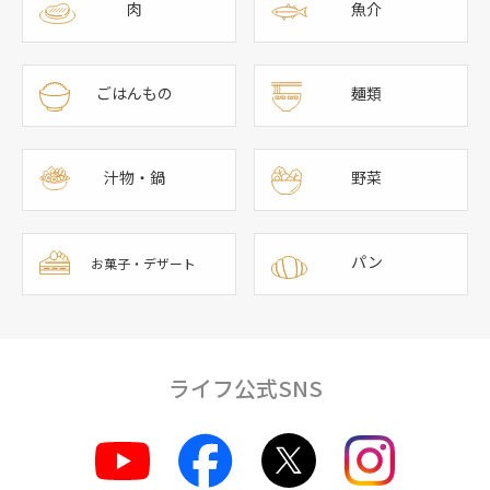
肉
魚介
ごはんもの
麺類
汁物・鍋
野菜
パン
お菓子・デザート
ライフ公式SNS