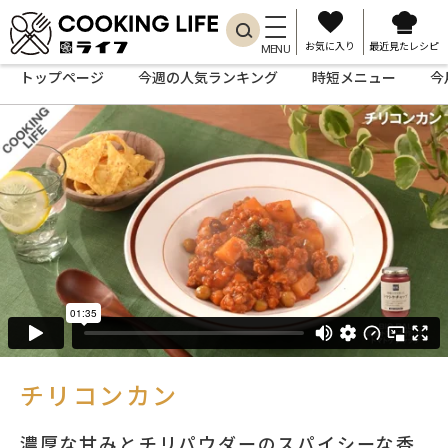
お気に入り
最近見たレシピ
MENU
トップページ
今週の人気ランキング
時短メニュー
今
チリコンカン
濃厚な甘みとチリパウダーのスパイシーな香