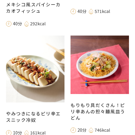
メキシコ風スパイシーカ
カオフィッシュ
40分
571kcal
40分
292kcal
もりもり具だくさん！ピ
リ辛あんの担々麺風皿う
やみつきになるピリ辛エ
どん
スニック冷奴
20分
746kcal
10分
161kcal