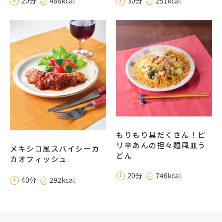
20分
486kcal
30分
251kcal
もりもり具だくさん！ピ
リ辛あんの担々麺風皿う
メキシコ風スパイシーカ
どん
カオフィッシュ
20分
746kcal
40分
292kcal