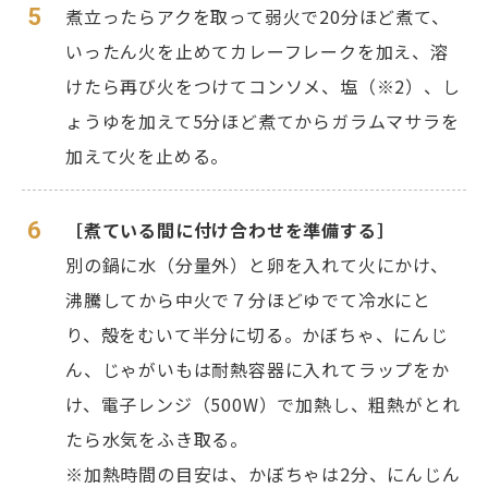
5
煮立ったらアクを取って弱火で20分ほど煮て、
いったん火を止めてカレーフレークを加え、溶
けたら再び火をつけてコンソメ、塩（※2）、し
ょうゆを加えて5分ほど煮てからガラムマサラを
加えて火を止める。
6
［煮ている間に付け合わせを準備する］
別の鍋に水（分量外）と卵を入れて火にかけ、
沸騰してから中火で７分ほどゆでて冷水にと
り、殻をむいて半分に切る。かぼちゃ、にんじ
ん、じゃがいもは耐熱容器に入れてラップをか
け、電子レンジ（500W）で加熱し、粗熱がとれ
たら水気をふき取る。
※加熱時間の目安は、かぼちゃは2分、にんじん