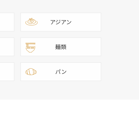
アジアン
麺類
パン