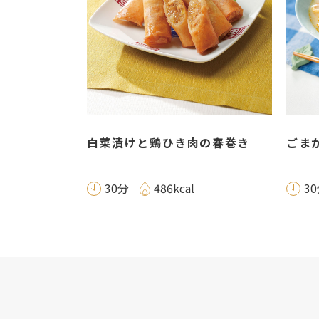
白菜漬けと鶏ひき肉の春巻き
ごま
30分
486kcal
3