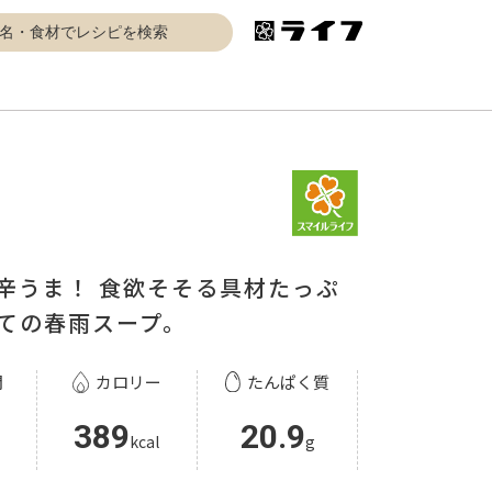
辛うま！ 食欲そそる具材たっぷ
ての春雨スープ。
間
カロリー
たんぱく質
389
20.9
kcal
g