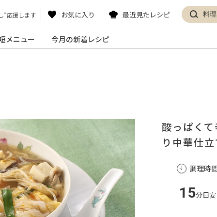
お気に入り
最近見たレシピ
し”応援します
短メニュー
今月の新着レシピ
酸っぱくて
り中華仕立
調理時
15
分目安