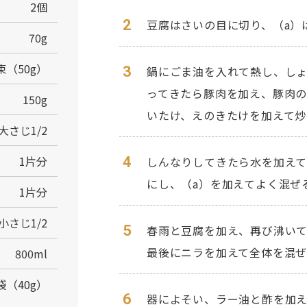
2個
2
豆腐はさいの目に切り、（a）
70g
4束（50g）
3
鍋にごま油を入れて熱し、し
ってきたら豚肉を加え、豚肉
150g
いたけ、えのきたけを加えて炒
大さじ1/2
1片分
4
しんなりしてきたら水を加えて
にし、（a）を加えてよく混ぜ
1片分
小さじ1/2
5
春雨と豆腐を加え、再び沸いて
最後にニラを加えて全体を混
800ml
袋（40g）
6
器によそい、ラー油と酢を加