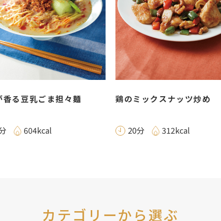
が香る豆乳ごま担々麺
鶏のミックスナッツ炒め
0分
604kcal
20分
312kcal
カテゴリーから選ぶ