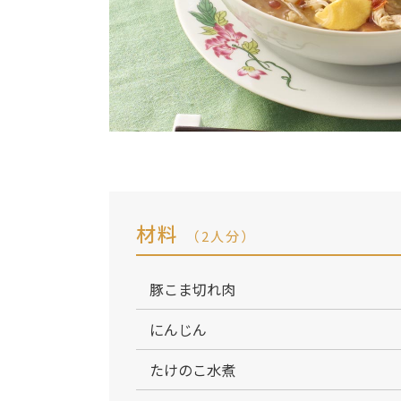
材料
（2人分）
豚こま切れ肉
にんじん
たけのこ水煮