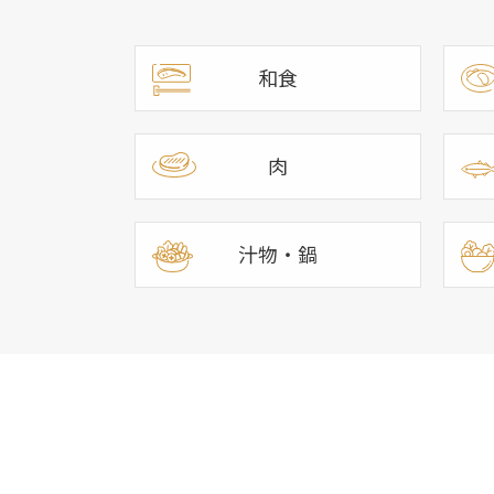
和食
肉
汁物・鍋