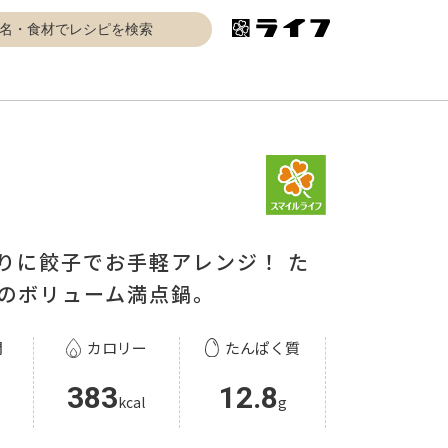
りに餃子でお手軽アレンジ！ た
のボリューム満点鍋。
間
カロリー
たんぱく質
383
12.8
kcal
g