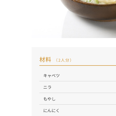
材料
（2人分）
キャベツ
ニラ
もやし
にんにく