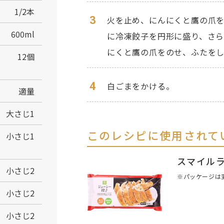
1/2本
3
火を止め、にんにくと鷹の爪
600ml
に冷凍餃子を円形に盛り、さ
にくと鷹の爪をのせ、ふたをし
12個
4
白ごまをかける。
適量
大さじ1
このレシピに使用されて
小さじ1
スマイルラ
小さじ2
※パッケージは
小さじ2
小さじ2