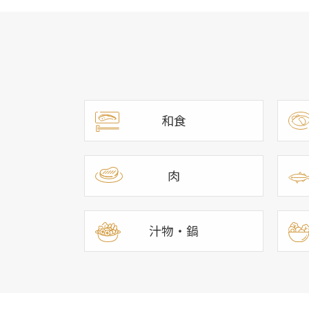
和食
肉
汁物・鍋