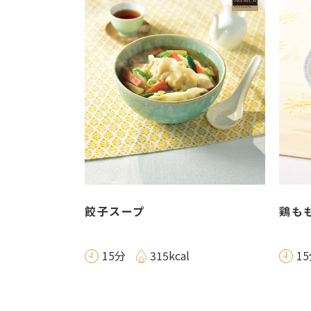
餃子スープ
鶏も
15分
315kcal
1