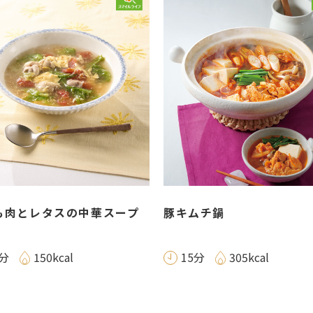
も肉とレタスの中華スープ
豚キムチ鍋
5分
150kcal
15分
305kcal