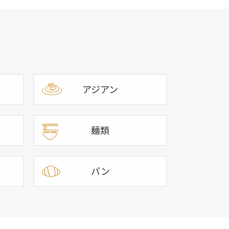
アジアン
麺類
パン