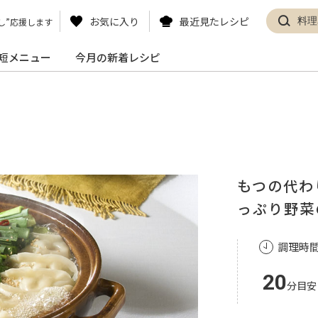
お気に入り
最近見たレシピ
し”応援します
短メニュー
今月の新着レシピ
もつの代わ
っぷり野菜
調理時
20
分目安