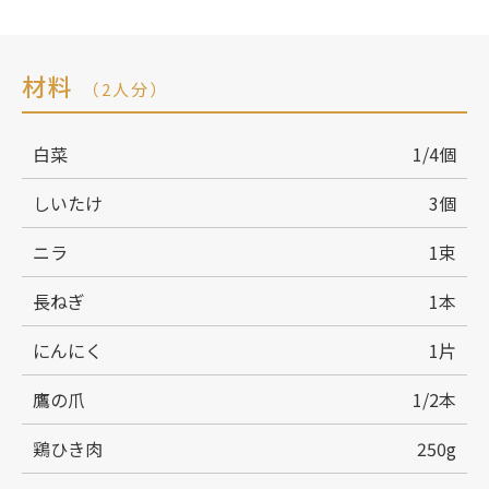
材料
（2人分）
白菜
1/4個
しいたけ
3個
ニラ
1束
長ねぎ
1本
にんにく
1片
鷹の爪
1/2本
鶏ひき肉
250g