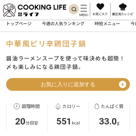
お気に入り
最近見たレシピ
MENU
トップページ
今週の人気ランキング
時短メニュー
今
中華風ピリ辛鶏団子鍋
醤油ラーメンスープを使って味決めも超簡！
〆も楽しみになる鶏団子鍋。
お気に入りに追加する
調理時間
カロリー
たんぱく質
20
551
33.0
分目安
kcal
g