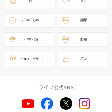
肉
魚介
ごはんもの
麺類
汁物・鍋
野菜
パン
お菓子・デザート
ライフ公式SNS