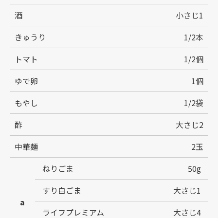
酒
小さじ1
きゅうり
1/2本
トマト
1/2個
ゆで卵
1個
もやし
1/2袋
酢
大さじ2
中華麺
2玉
ねりごま
50g
すり白ごま
大さじ1
a
ライフプレミアム
大さじ4