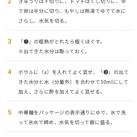
2
きゅうりは千切りに、トマトはくし切りに、ゆ
で卵は半分に切り、もやしは熱湯でゆでて水に
さらし、水気を切る。
3
「❶」の粗熱がとれたら粗くほぐす。
※出てきた水分は取っておく。
4
ボウルに（a）を入れてよく混ぜ、「❸」の出て
きた水分と水（分量外）を合わせて50mlにして
加え、さらに酢を加えてよく混ぜる。
5
中華麺をパッケージの表示通りにゆで、水で洗
って氷水で締め、水気を切って器に盛る。