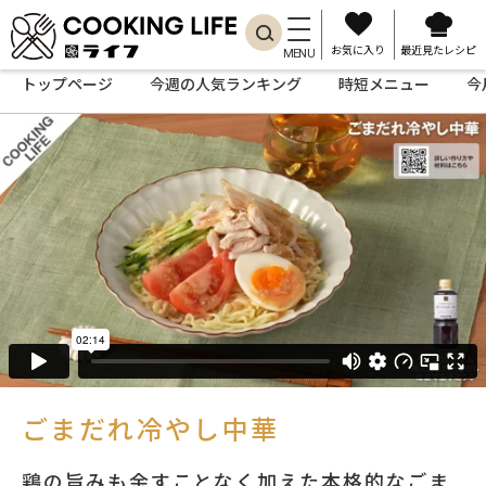
お気に入り
最近見たレシピ
MENU
トップページ
今週の人気ランキング
時短メニュー
今
ごまだれ冷やし中華
鶏の旨みも余すことなく加えた本格的なごま