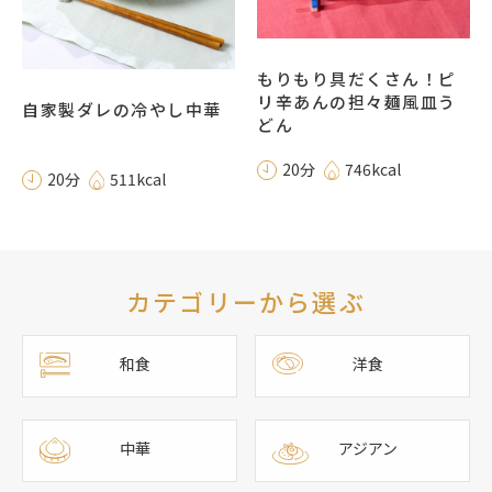
もりもり具だくさん！ピ
リ辛あんの担々麺風皿う
自家製ダレの冷やし中華
どん
20分
746kcal
20分
511kcal
カテゴリーから選ぶ
和食
洋食
中華
アジアン